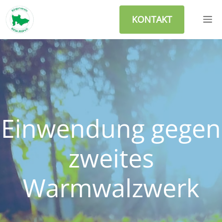
Zum
M
Inhalt
KONTAKT
springen
Einwendung gegen
zweites
Warmwalzwerk