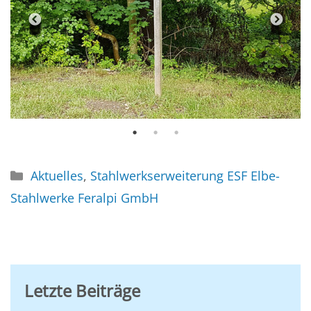
Previous
Next
Kategorien
Aktuelles
,
Stahlwerkserweiterung ESF Elbe-
Stahlwerke Feralpi GmbH
Letzte Beiträge