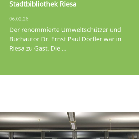
Stadtbibliothek Riesa
06.02.26
Der renommierte Umweltschützer und
Buchautor Dr. Ernst Paul Dörfler war in
Riesa zu Gast. Die ...