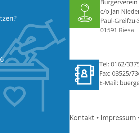
Bürgerverein 
c/o Jan Niede
tzen?
Paul-Greifzu-
01591 Riesa
06
Tel: 0162/337
Fax: 03525/7
E-Mail: buer
Kontakt
•
Impressum