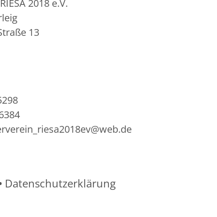
RIESA 2018 e.V.
rleig
Straße 13
5298
36384
gerverein_riesa2018ev@web.de
•
Datenschutzerklärung